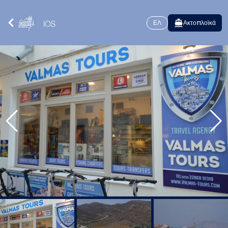
ΕΛ
Ακτοπλοϊκά