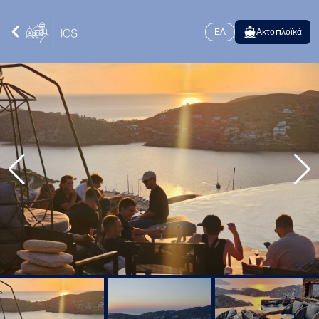
ΕΛ
Ακτοπλοϊκά