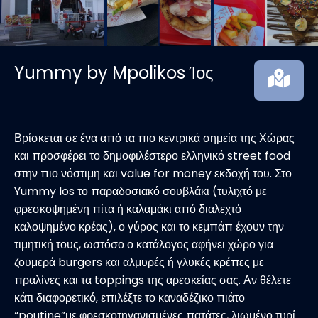
Yummy by Mpolikos Ίος
Βρίσκεται σε ένα από τα πιο κεντρικά σημεία της Χώρας
και προσφέρει το δημοφιλέστερο ελληνικό street food
στην πιο νόστιμη και value for money εκδοχή του. Στο
Yummy Ios το παραδοσιακό σουβλάκι (τυλιχτό με
φρεσκοψημένη πίτα ή καλαμάκι από διαλεχτό
καλοψημένο κρέας), ο γύρος και το κεμπάπ έχουν την
τιμητική τους, ωστόσο ο κατάλογος αφήνει χώρο για
ζουμερά burgers και αλμυρές ή γλυκές κρέπες με
πραλίνες και τα toppings της αρεσκείας σας. Αν θέλετε
κάτι διαφορετικό, επιλέξτε το καναδέζικο πιάτο
“poutine”με φρεσκοτηγανισμένες πατάτες, λιωμένο τυρί