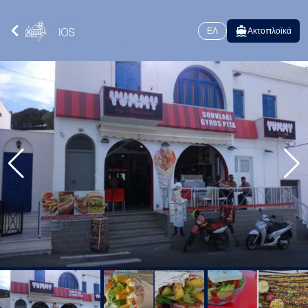
ΕΛ
Ακτοπλοϊκά