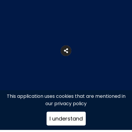
This application uses cookies that are mentioned in
our privacy policy
Λιμάνι Ίου, Ιος
I understand
2286092184, 6984776354