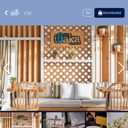
ΕΛ
Ακτοπλοϊκά